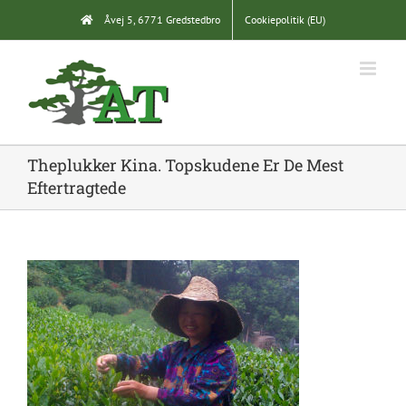
Skip
Åvej 5, 6771 Gredstedbro
Cookiepolitik (EU)
to
content
Theplukker Kina. Topskudene Er De Mest
Eftertragtede