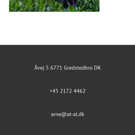
Åvej 5 6771 Gredstedbro DK
+45 2172 4462
arne@at-at.dk