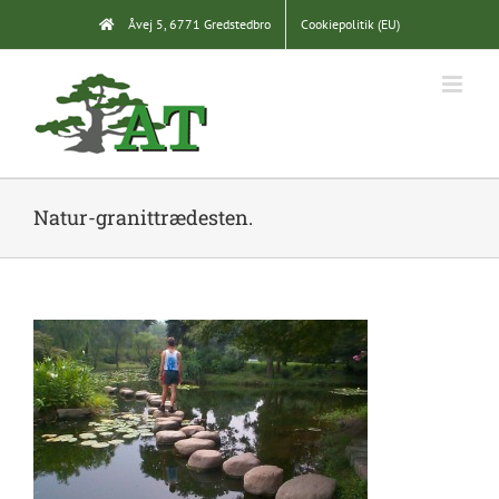
Skip
Åvej 5, 6771 Gredstedbro
Cookiepolitik (EU)
to
content
Natur-granittrædesten.