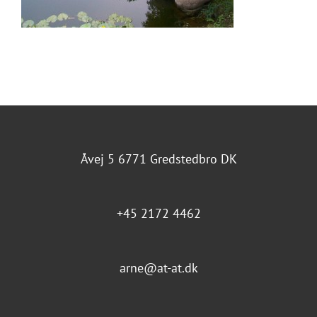
Åvej 5 6771 Gredstedbro DK
+45 2172 4462
arne@at-at.dk