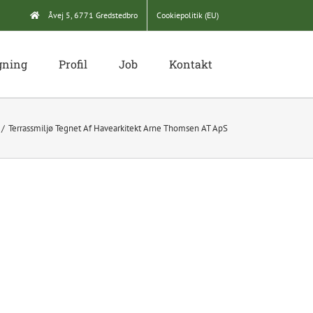
Åvej 5, 6771 Gredstedbro
Cookiepolitik (EU)
gning
Profil
Job
Kontakt
Terrassmiljø Tegnet Af Havearkitekt Arne Thomsen AT ApS