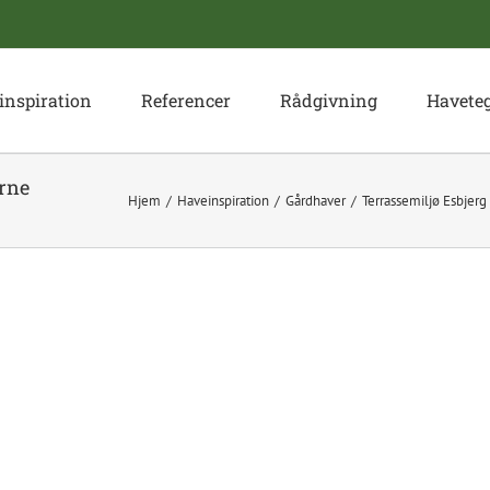
inspiration
Referencer
Rådgivning
Havete
Arne
Hjem
Haveinspiration
Gårdhaver
Terrassemiljø Esbjerg