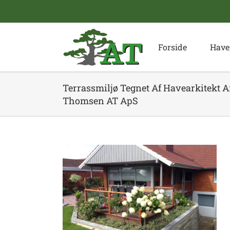
Skip
to
content
Forside
Have
Terrassmiljø Tegnet Af Havearkitekt 
Thomsen AT ApS