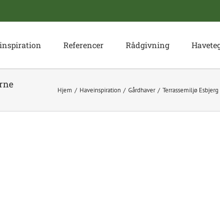
inspiration
Referencer
Rådgivning
Havete
Arne
Hjem
Haveinspiration
Gårdhaver
Terrassemiljø Esbjerg