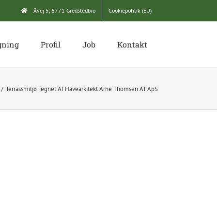
Åvej 5, 6771 Gredstedbro
Cookiepolitik (EU)
gning
Profil
Job
Kontakt
Terrassmiljø Tegnet Af Havearkitekt Arne Thomsen AT ApS