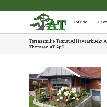
Skip
to
content
Forside
Have
Terrassmiljø Tegnet Af Havearkitekt 
Thomsen AT ApS