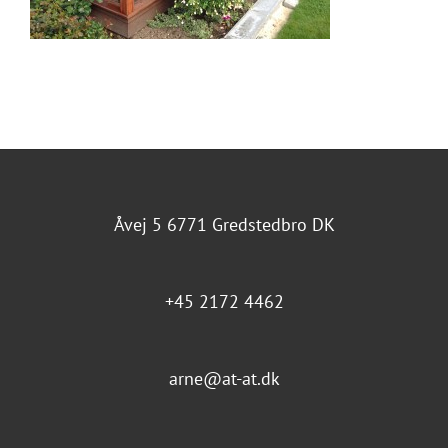
Åvej 5 6771 Gredstedbro DK
+45 2172 4462
arne@at-at.dk