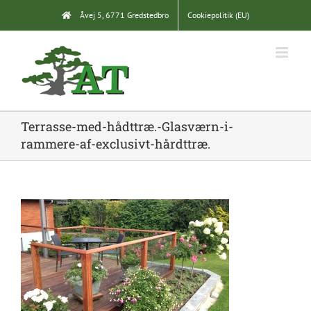
Skip
Åvej 5, 6771 Gredstedbro
Cookiepolitik (EU)
to
content
Terrasse-med-hådttræ.-Glasværn-i-
rammere-af-exclusivt-hårdttræ.