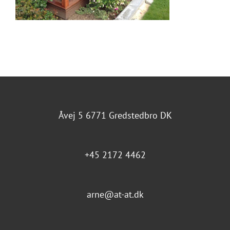
Åvej 5 6771 Gredstedbro DK
+45 2172 4462
arne@at-at.dk