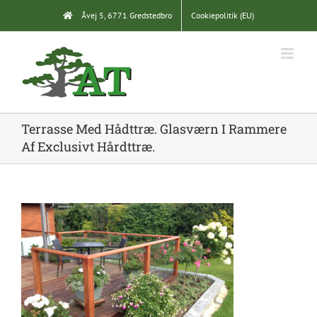
Skip
Åvej 5, 6771 Gredstedbro
Cookiepolitik (EU)
to
content
Terrasse Med Hådttræ. Glasværn I Rammere
Af Exclusivt Hårdttræ.