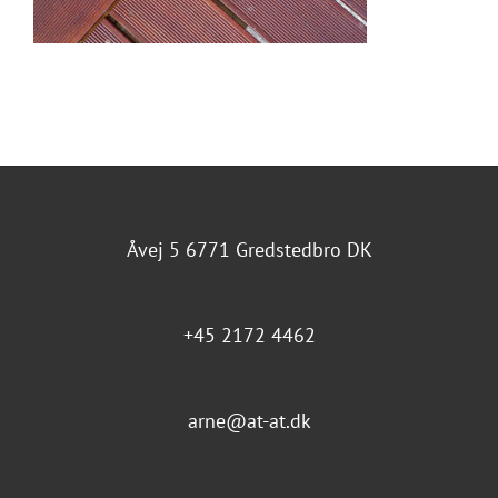
Åvej 5 6771 Gredstedbro DK
+45 2172 4462
arne@at-at.dk