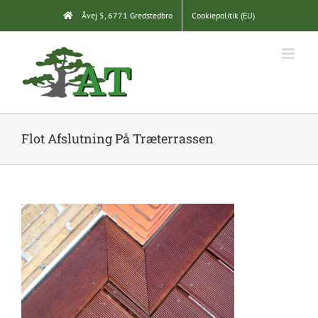
Skip
Åvej 5, 6771 Gredstedbro
Cookiepolitik (EU)
to
content
Flot Afslutning På Træterrassen