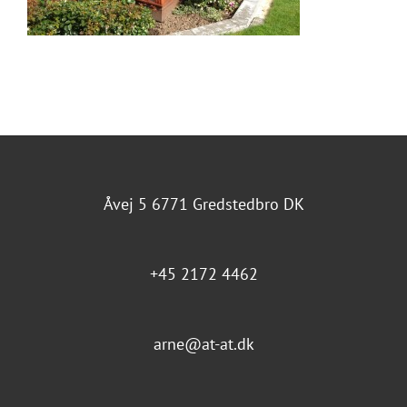
Åvej 5 6771 Gredstedbro DK
+45 2172 4462
arne@at-at.dk