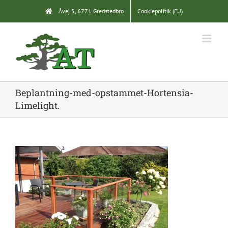
Skip
Åvej 5, 6771 Gredstedbro
Cookiepolitik (EU)
to
content
Beplantning-med-opstammet-Hortensia-
Limelight.