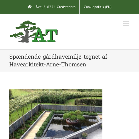
Skip
Åvej 5, 6771 Gredstedbro
Cookiepolitik (EU)
to
content
Spændende-gårdhavemiljø-tegnet-af-
Havearkitekt-Arne-Thomsen