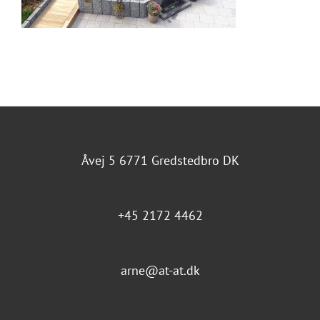
Åvej 5 6771 Gredstedbro DK
+45 2172 4462
arne@at-at.dk