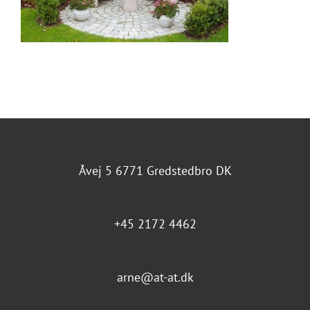
Åvej 5 6771 Gredstedbro DK
+45 2172 4462
arne@at-at.dk