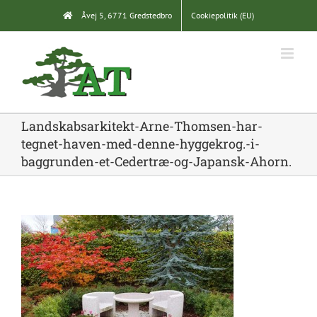
Skip
Åvej 5, 6771 Gredstedbro
Cookiepolitik (EU)
to
content
Landskabsarkitekt-Arne-Thomsen-har-
tegnet-haven-med-denne-hyggekrog.-i-
baggrunden-et-Cedertræ-og-Japansk-Ahorn.