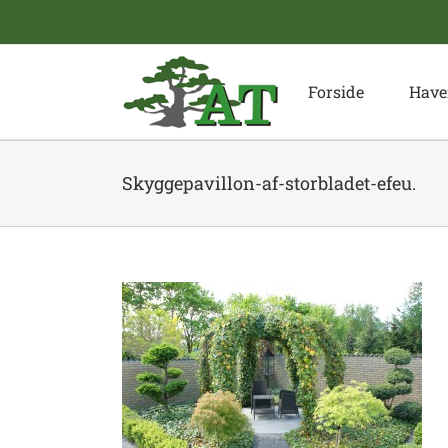
Skip
to
content
Forside
Have
Skyggepavillon-af-storbladet-efeu.