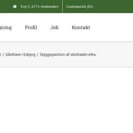
Åvej 5, 6771 Gredstedbro
Cookiepolitik (EU)
gning
Profil
Job
Kontakt
r
Gårdhave i Esbjerg
Skyggepavillon-af-storbladet-efeu.