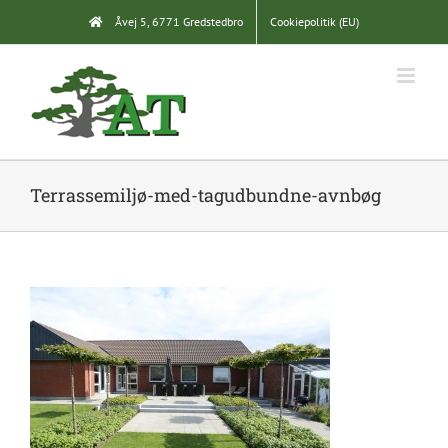
Skip
Åvej 5, 6771 Gredstedbro
Cookiepolitik (EU)
to
content
Terrassemiljø-med-tagudbundne-avnbøg