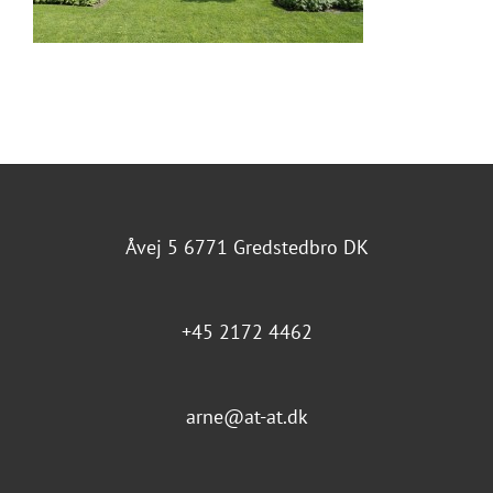
Åvej 5 6771 Gredstedbro DK
+45 2172 4462
arne@at-at.dk