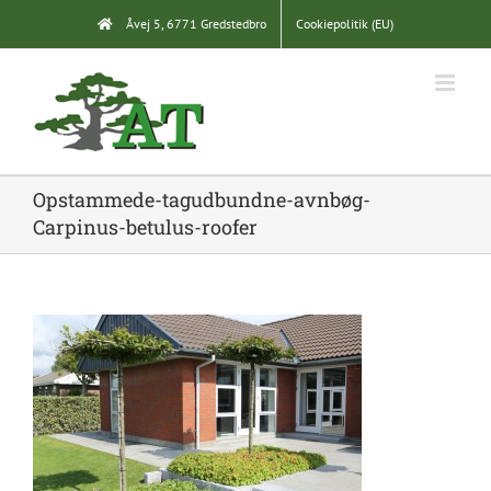
Skip
Åvej 5, 6771 Gredstedbro
Cookiepolitik (EU)
to
content
Opstammede-tagudbundne-avnbøg-
Carpinus-betulus-roofer