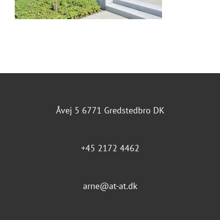
Åvej 5 6771 Gredstedbro DK
+45 2172 4462
arne@at-at.dk