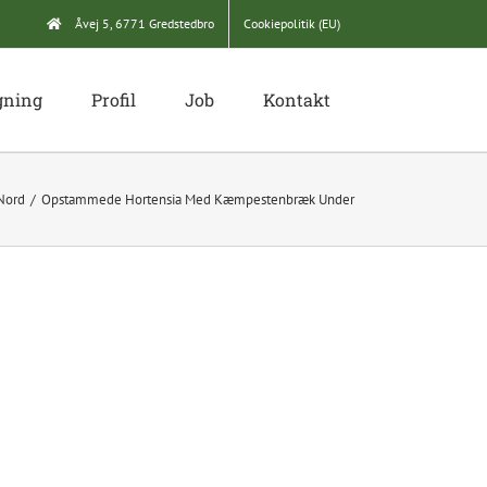
Åvej 5, 6771 Gredstedbro
Cookiepolitik (EU)
gning
Profil
Job
Kontakt
 Nord
Opstammede Hortensia Med Kæmpestenbræk Under