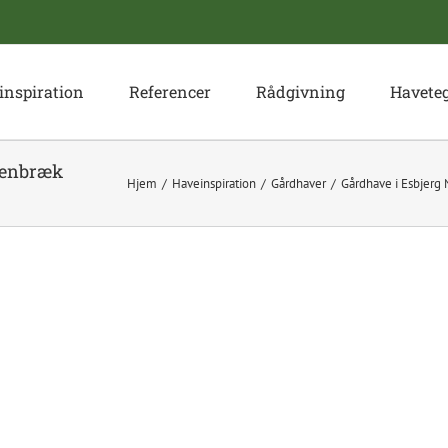
inspiration
Referencer
Rådgivning
Havete
tenbræk
Hjem
Haveinspiration
Gårdhaver
Gårdhave i Esbjerg