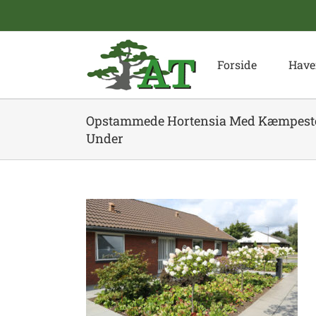
Skip
to
content
Forside
Have
Opstammede Hortensia Med Kæmpes
Under