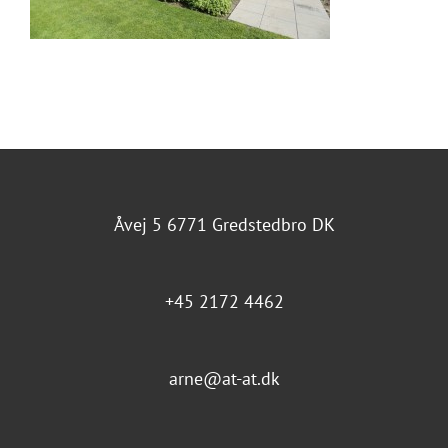
Åvej 5 6771 Gredstedbro DK
+45 2172 4462
arne@at-at.dk