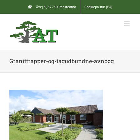
Skip
Åvej 5, 6771 Gredstedbro
Cookiepolitik (EU)
to
content
Granittrapper-og-tagudbundne-avnbøg