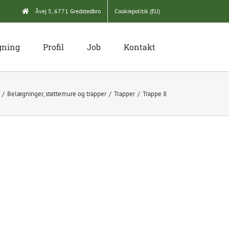
Åvej 5, 6771 Gredstedbro
Cookiepolitik (EU)
gning
Profil
Job
Kontakt
Belægninger, støttemure og trapper
Trapper
Trappe 8