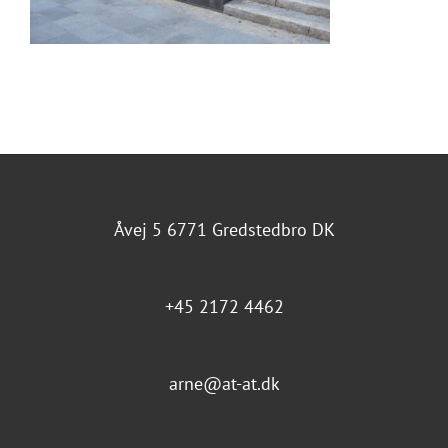
Åvej 5 6771 Gredstedbro DK
+45 2172 4462
arne@at-at.dk