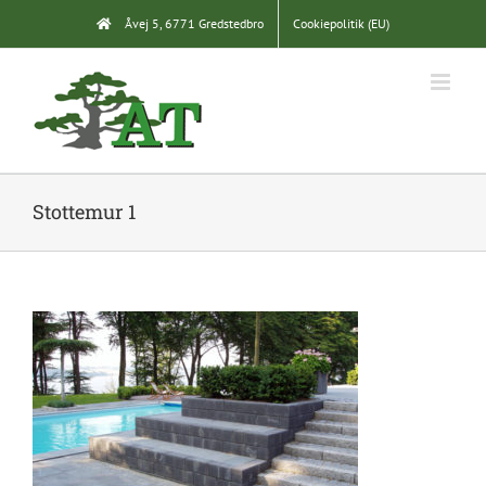
Skip
Åvej 5, 6771 Gredstedbro
Cookiepolitik (EU)
to
content
Stottemur 1