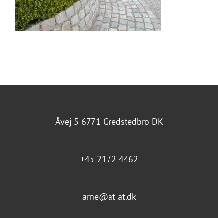
Åvej 5 6771 Gredstedbro DK
+45 2172 4462
arne@at-at.dk