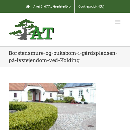
Skip
Åvej 5, 6771 Gredstedbro
Cookiepolitik (EU)
to
content
Borstensmure-og-buksbom-i-gårdspladsen-
på-lystejendom-ved-Kolding