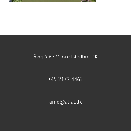
Åvej 5 6771 Gredstedbro DK
+45 2172 4462
arne@at-at.dk