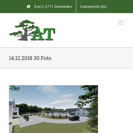
Skip
Åvej 5, 6771 Gredstedbro
Cookiepolitik (EU)
to
content
14.12.2018 30 Foto