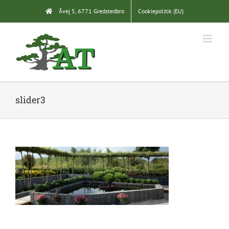
Skip
Åvej 5, 6771 Gredstedbro
Cookiepolitik (EU)
to
content
slider3