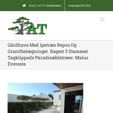
Skip
Åvej 5, 6771 Gredstedbro
Cookiepolitik (EU)
to
content
Gårdhave Med Ipetræs Repos Og
Granitbelægninger. Bagest 3 Stammet
Tagklippede Paradisæbletræer. Malus
Evereste