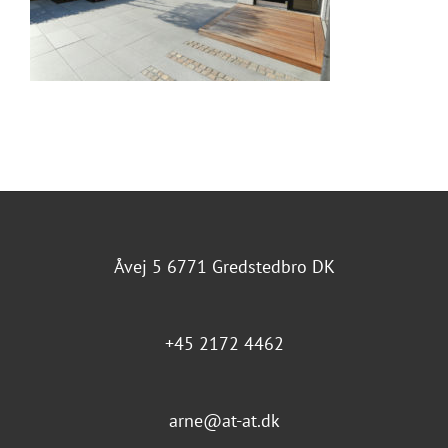
Åvej 5 6771 Gredstedbro DK
+45 2172 4462
arne@at-at.dk