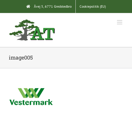
Skip
Åvej 5, 6771 Gredstedbro
Cookiepolitik (EU)
to
content
image005