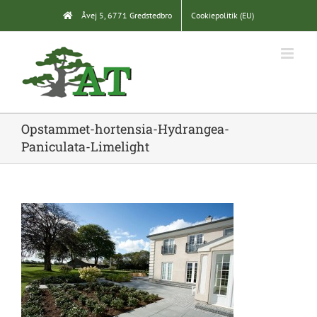
Skip
Åvej 5, 6771 Gredstedbro
Cookiepolitik (EU)
to
content
Opstammet-hortensia-Hydrangea-
Paniculata-Limelight