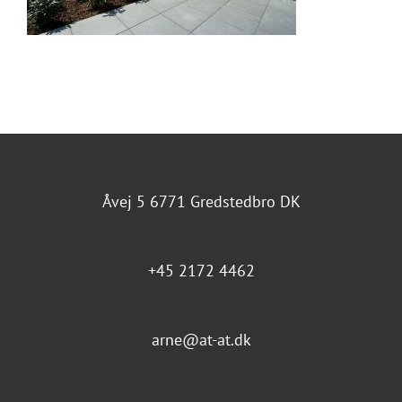
Åvej 5 6771 Gredstedbro DK
+45 2172 4462
arne@at-at.dk